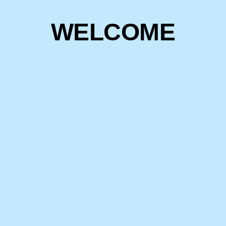
W
E
L
C
O
M
E